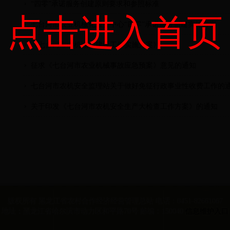
“四零”承诺服务创建原则要求和参照标准
点击进入首页
七台河市农业机械化服务中心“四零”承诺服务创建实施方案
《七台河市农机诚信建设工作实施方案》
征求《七台河市农业机械事故应急预案》意见的通知
七台河市农机安全监理站关于做好免征行政事业性收费工作的
关于印发《七台河市农机安全生产大检查工作方案》的通知
版权所有 黑龙江省农村合作经济经营管理总站 电话：0451-82661067
地址：黑龙江省哈尔滨市动力区和平路70号 邮编：150040
信息维护入口