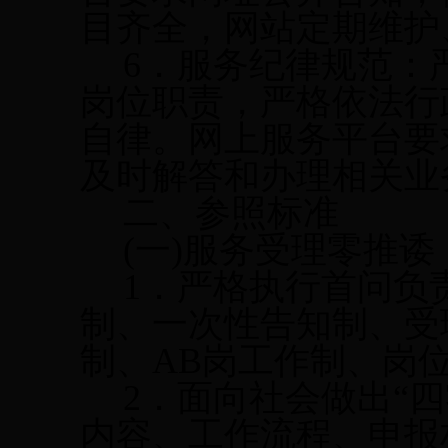
目齐全，网站定期维护
6
．服务纪律规范：
岗位职责，严格依法行
自律。网上服务平台要
及时解答和办理相关业
二、参照标准
(
一
)
服务受理零推诿
1
．严格执行首问负
制、一次性告知制、受
制、
AB
岗工作制、岗
2
．面向社会做出“
内容、工作流程、申报