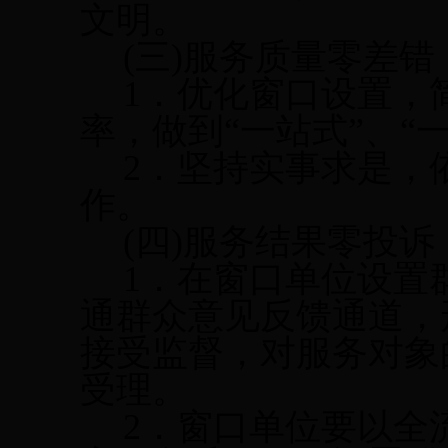
文明。
(
三
)
服务质量零差错
1
．优化窗口设置，
率，做到“一站式”、“
2
．坚持实事求是，
作。
(
四
)
服务结果零投诉
1
．在窗口单位设置
通群众意见反馈通道，
接受监督，对服务对象
受理。
2
．窗口单位要以全