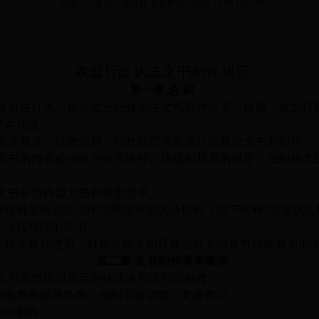
作者： 来源： 法规科 更新时间：2017-12-06 13:01:00
农业行政执法文书制作规范
第一章
总
则
政执法行为，提高农业行政执法文书制作水平，根据《
农业行
定本规范。
监督检查、
行政强制、
行政处罚等农业行政执法文书的制作。
文书的内容必须符合有关法律、法规和规章的规定，做到格式
文书分为内部文书和外部文书。
政机关
或农业法律法规授权的执法机构（以下统称
“农业执法
作运转程序的文书。
关对外使用，对执法机关和行政相对人均具有法律效力的
第二章
文书制作基本要求
文书应当按照规定的格式
填写或打印
制作。
用蓝黑色或黑色笔，做到字迹清楚、文面整洁。
打印制作。