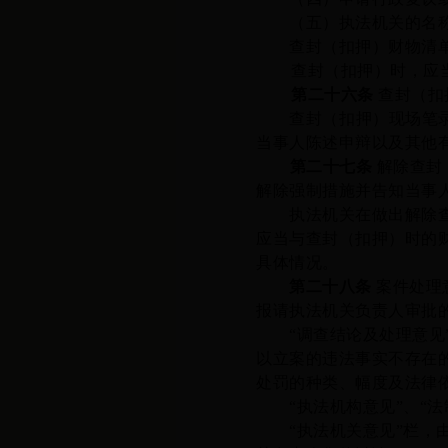
（五）
执法
机关的名
查封
（
扣押
）财物
清
查封（扣押）时，应
第二十六条
查封（扣
查封（扣押）现场笔
当事人陈述申辩以及其他
第二十
七
条
解除查封
解除强制措施并告知当事
执法机关在做出解除查
应当
与查封（扣押）时的
具体情况。
第二十
八
条
案件处理
报请执法机关负责人审批
“调查结论及处理意
以立案的违法事实不存在
处罚的种类、幅度及法律
“执法机构意见”、“
“执法机关意见”栏