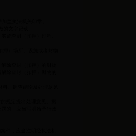
并加盖执法机关印章
。
做的文字记载。
、实施查封（扣押）过程、
扣押）场所、设施或者
财物
。解除查封（扣押）的
财物
清解除查封
（
扣押
）财物
的
材料、调查结论及处理意见
章
的规定提出处理意见。据
处罚的，应当写明给予行政
。
的案件，应当
注明经
执法机