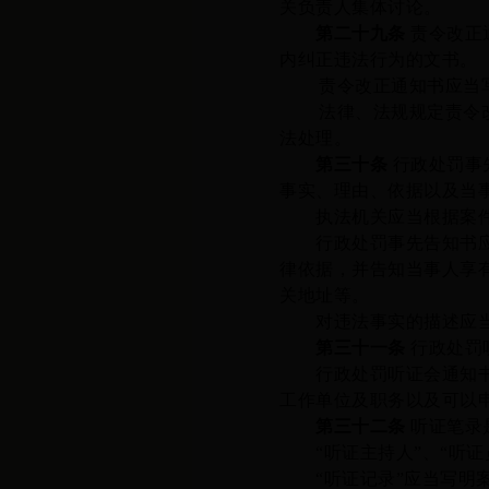
关负责人集体讨论。
第二十
九
条
责令改正
内纠正违法行为的文书。
责令改正通知书应当
法律、法规规定责令
法处理。
第
三十
条
行政处罚事
事实、理由、依据以及当
执法机关应当根据案件是
行政处罚事先告知书应
律依据，并告知当事人享
关地址等。
对违法事实的描述应当
第三十
一
条
行政处罚
行政处罚听证会通知书中
工作单位及职务以及可以
第三十
二
条
听证笔录
“听证主持人”、“听证
“听证记录”应当写