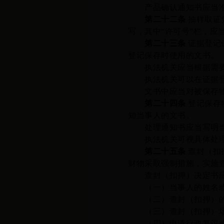
产品确认通知书
应当
第二十二条
抽样取证
写，其中
“许可号”栏，
第二十三条
证据登记
登记保存时使用的文书。
执法机关应当根据需要
执法机关可以在证据登记
文书中应当对被保存物品
第二十四条
登记保存
知当事人的文书。
处理通知书应当写明当事
执法机关可视具体处理
第二十五条
查封（扣
财物
采取强制措施，实施
查封（扣押）决定书应
（一）当事人的姓名或
（二）查封
（
扣押
）
（三）查封
（
扣押
）
（四）申请行政复议或