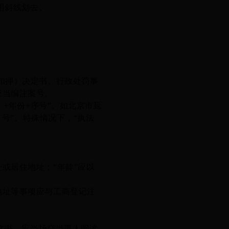
用斜线划去。
扣押）决定书、
行政处罚事
应当编注案号。
）
+年份+序号”
。如北京市延
〕1号”。特殊情况下，“执法
址或居住地址；
“年龄”应以
址等事项应与工商登记注
文书，应当场交当事人阅读