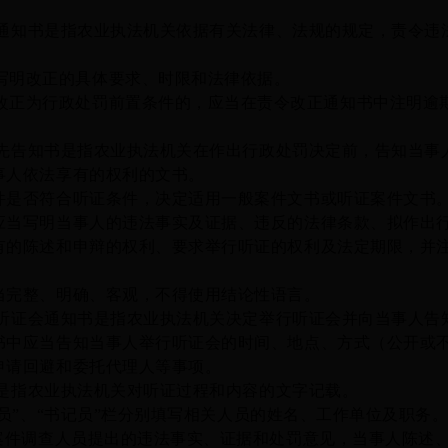
通知书是指农业执法机关依据有关法律、法规的规定，责令违
写明
改正的具体要求、时限和
法律依据。
改正为行政处罚前置条件的，应当在责令改正通知书中注明逾
先告知书是指农业执法机关在作出行政处罚决定前，告知当事
事人依法享有的权利的文书。
否符合听证条件，决定适用一般案件文书或听证案件文书
当写明当事人的违法事实
及证据
、违反的法律条款、拟作出
有的陈述和申辩的权利、要求举行听证的权利及法定期限，并
完整、明确、客观，不得使用结论性语言。
听证会通知书是指农业执法机关决定举行听证会并向当事人告
应当告知当事人举行听证会的时间、地点、方式（公开或不
申请回避和委托代理人等事项。
是指农业执法机关
对
听证过程和内容的文
字记载
。
员”、“书记员”栏
分别
填写
相关人员的
姓名、工作单位及职务
明案件调查人员提出的违法事实、证据和处罚意见，当事人陈述