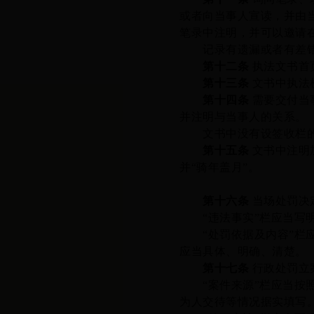
或者向当事人宣读，并由
笔录中注明，并可以邀请
记录有遗漏或者有差错的
第十二条
执法文书首
第十三条
文书中执法
第十四条
需要交付当
并注明与当事人的关系
。
文书中没有设签收栏的
第十五条
文书中注明
并
“骑年盖月”。
第十六条
当场处罚决
“违法事实”栏应当
“处罚依据及内容”栏
应当具体、明确、清楚。
第十七条
行政处罚立
“案件来源”栏应当按
为人交待等情况据实填写