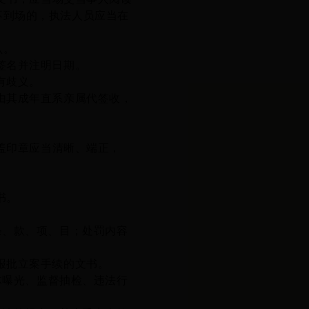
不到场的，执法人员应当在
认。
签名并注明日期。
有歧义。
由其成年直系亲属代签收
，
盖印章应当清晰、端正，
书。
条、款、项、目；处罚内容
报批立案手续的文书。
体曝光、
监督抽检、
违法行