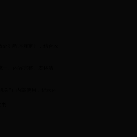
政处罚程序规定
》，结合农
统一、内容完整、表述清
机关”）
内部使用，记录内
文书。