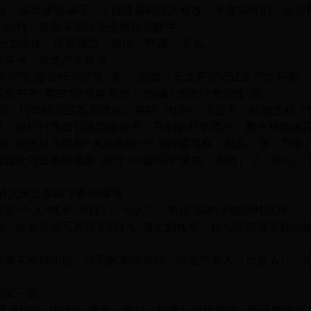
目，应当逐项填写，不得遗漏和随意修改。无需填写的，应当
、
价格、数量等
应当
使用阿拉伯数字。
公文语体，语言规范、简练、严谨、平实。
符号，避免产生歧义。
”填写为“违法行为定性+案”，例如：无农药登记证生产农药案。
文书中
“案由”应当填写为：“涉嫌+违法行为定性+案”。
书、行政处罚立案审批表、
查封（扣押）决定书、解除查封（
书
、履行行政处罚决定催告书、强制执行申请书、案件移送函
称+执法机关简称
+执法类别
+
行为种类简称（如立、告、罚等
行政处罚立案审批表
“案号”可编写为“延农（农药）立〔2012
情况应当按如下要求填写：
确定
“个人”或者“单位”，“个人”、“单位”两栏不能同时填写。
姓名应填写身份证或户口簿上的姓名；住址应填写常住地
其他组织的，填写的单位名称、法定代表人（负责人）、地
应一致。
现场检查（勘验）笔录、
查封（扣押）现场笔录、
听证笔录等