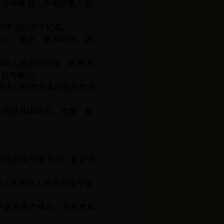
关法律规定
，并由受案人签
件情况的文字记载。
点、情形、事实经过、因
问人提出的问题，如被询
用括号标记。
等进行检查或者勘验的文字
的现场具体地点、范围、状
证据或送交有关部门鉴定而
人和执法人员共同签字或
的真实生产单位，向标签标