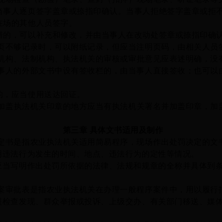
当事人逐页签字盖章或捺指印确认。当事人拒绝签字盖章或拒
在场的其他人员签字。
，可以补充和修改，并由当事人在改动处签章或捺指印确
页不够记录时，可以附纸记录，但应当注明页码，由相关人员
机构、
法制机构、
执法机关的审核或审批意见应表述明确，没
事人的外部文书中设有签收栏的，由当事人直接签收；也可以
，应当使用送达回证。
加盖
执法机关
印章的地方
应当有执法机关署名并加盖印章
，加
第三章
具体文书适用及制作
定书是指农业执法机关适用简易程序，现场作出处罚决定的文
写明违法行为发生的时间、地点、违法行为的
定性
等情况。
应当写明作出处罚所依据的法律、法规
和规章
的全称并具体到
案审批表是指农业执法机关在办理一般程序案件中，用以履行
照检查发现、群众举报
或投诉
、上级交办、有关部门移送、媒
。