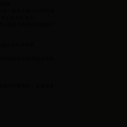
的期限。
包装、标签上标注的内容填
、登记证号等填写。
者以后难以取得的证据进行
盖执法机关印章。
存的物品作出处理决定并告
。
法规对涉案场所、设施或者