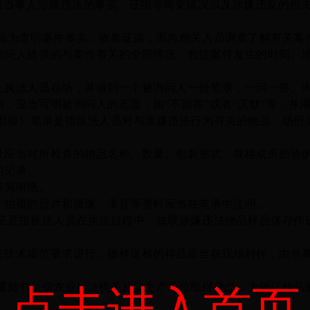
写明当事人涉嫌违法的事实、证据等简要情况以及涉嫌违反的相
指为查明案件事实，收集证据，而向相关人员调查了解有关案
人提供的与案件有关的全部情况，包括案件发生的时间、地
法人员在场，并做到一个被询问人一份笔录，一问一答。询
的，应当写明被询问人的态度，如
“不回答”或者“沉默”等，并
勘验）笔录是指执法人员对与涉嫌违法行为有关的物品、场所
录
应当
对所检查的物品名称、数量、包装形式、规格或所勘验
的记录。
另附纸。
拍摄的照片和摄像、录音等资料应当在笔录中注明。
证是指执法人员在执法过程中，抽取涉嫌违法物品样品保存作
术规范要求进行。抽样送检的样品应当在现场封样，由当事
通知书是指农业执法机关从非生产单位取得样品，为确认样品
点击进入首页
。