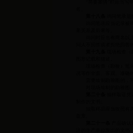
“简要案情”栏应当
名
。
第十八条
询问笔录是
询问笔录应当记录被询问
果关系及后果等。
询问时应当有两名以上执
问人不回答或者拒绝回答
第十九条
现场检查（
图形记载和描述。
现场检查（勘验）笔
况等作全面、客观、准确
需要绘制勘验图的，可
对现场绘制的勘验图、
第二十条
抽样取证凭
制作的文书。
抽取样品应当按照有关技
盖章。
第二十一条
产品确认
注的生产单位发出的文书