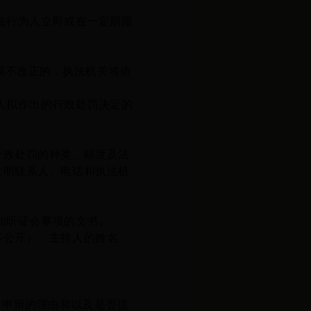
法行为人立即或在一定期限
期不改正的，执法机关将依
人拟作出的行政处罚决定的
。
行政处罚的种类、幅度及法
注明联系人、电话和执法机
知听证会事项的文书。
公开）、主持人的姓名、
。
、申辩的理由和以及是否提