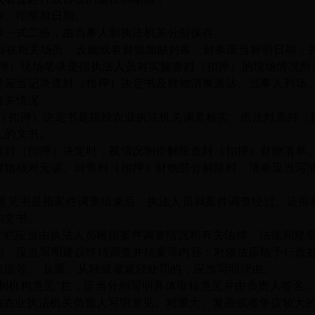
称、印章和日期。
单一式二份，由当事人和
执法
机关分别保存。
当在
相关场所、设施或者
财物
加贴封条，封条应当标明日期，
押）现场笔录是指执法人员对实施查封（扣押）的现场情况所
录应当记录查封（扣押）决定书及财物清单送达、当事人到场
有关情况。
（扣押）决定书是指经农业执法机关调查核实，依法对查封（
人的文书。
封（扣押）决定时，
视情况
制作解除查封（扣押）
财物
清单
财物
核对无误。对查封（扣押）
财物
部分解除时，清单应当写
意见书是指案件调查结束后，执法人员就案件调查经过、证据
的文书。
见”栏应当由执法人员根据案件调查情况和有关法律、法规
和规
的，应当写明建议终结调查并结案等内容；对依法应给予行政
依据等。
从重、从轻或者减轻处罚的，应当写明理由。
法制机构意见”栏，应当
分别
写明具体审核意见
并
由负责人签名
，由农业执法机关负责人写明意见。对重大、复杂或者争议较大