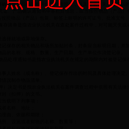
准确填写产品样品相关信息并
附照片，
以及
要求有关单位确认
凭证、产品确认通知书中各栏目信息，应当按照物品（产品）
应当按照物品（产品）包装、标签上标明的许可证号、批准文号
保存清单是指农业执法机关在查处案件过程中，对可能灭失或
选择就地或异地保存。
保存的相关物品和场所加贴封条，封条应当标明日期，并加
的名称、规格、数量、生产日期、生产单位作清楚记录。
物品处理通知书是指农业执法机关在规定的期限内对被登记保
人姓名（或名称）、登记保存作出的时间及具体处理决定
情况制作物品清单。
押）决定书是指农业执法机关在案件调查过程中依照有关法律
查封（扣押）的文书。
当载明下列事项：
者名称、地址；
的理由、依据和期限；
场所、设施或者
财物
的名称、数量等；
者提起行政诉讼的途径和期限；