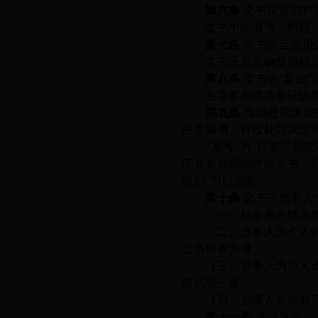
第六条
文书设定的栏
文书中
的
编号
、时间
第七条
文书应当使用
文书应当正确使用标点
第八条
文书中
“案由
在立案和调查取证阶段
第九条
当场处罚决定
先告知书、行政处罚决定
“案号”
为
“行政区划简
庆县农业局制作的文书，
类别”可以省略。
第十条
文书中当事人
（一）根据案件情况
（二）当事人为个人的，
公历周岁为准。
（三）当事人为法人或者
册信息一致。
（四）当事人名称前后
第十一条
询问笔录、