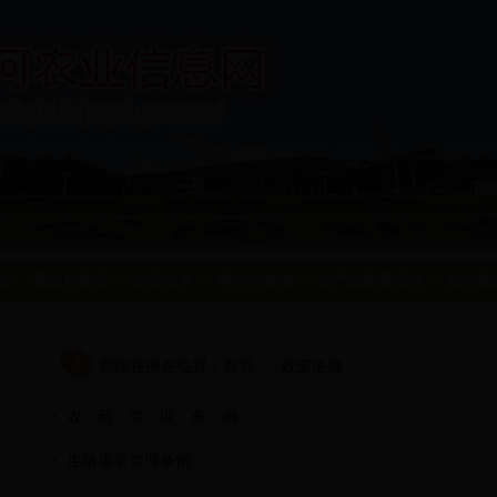
态
新农村建设
农业技术
劳动力转移
农产品质量安全
农业执
您现在所在位置：
首页
>> 政策法规
农 药 管 理 条 例
生猪屠宰管理条例