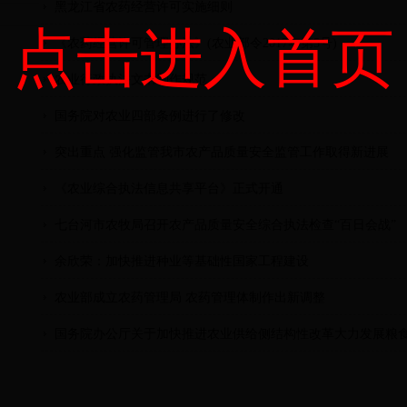
黑龙江省农药经营许可实施细则
点击进入首页
《农药经营许可管理办法》(农业部令2017年第5号)
农业行政执法文书制作规范
国务院对农业四部条例进行了修改
突出重点 强化监管我市农产品质量安全监管工作取得新进展
《农业综合执法信息共享平台》正式开通
七台河市农牧局召开农产品质量安全综合执法检查“百日会战”
余欣荣：加快推进种业等基础性国家工程建设
农业部成立农药管理局 农药管理体制作出新调整
国务院办公厅关于加快推进农业供给侧结构性改革大力发展粮食产