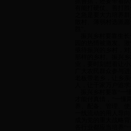
抓善抓，还要带着队
有能打硬仗、善打胜
之急是要大力培养群
散村、薄弱村选派愿
胜”。
振兴乡村要靠生长
园的热情被激发、激
亟待振兴的乡村，对
那样的乡村。振兴乡
业，要时刻想着让小
广大农民群众参与进
老板带老乡，让乡亲
人，让千家万户追求
振兴乡村要靠
“一
才能付真情，“一懂
养、配备、管理、使
一线流动的用人导向
成为党的重大战略背
各行业都应当培养“