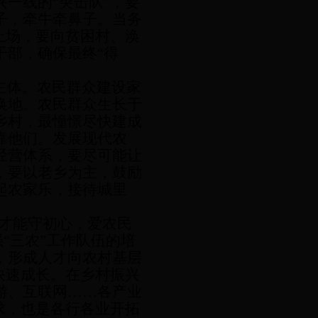
一线的“突击队”，要
子，牵牛牵鼻子。当务
上场，要向贫困村、涣
干部，确保最终“得
主体。农民群众建设家
换地。农民群众生长于
乡村，最憧憬尽快建成
靠他们。发展现代农
经营体系，要尽可能让
，要以老乡为主，鼓励
起农家乐，接待城里
村才能守初心，爱农民
“三农”工作队伍的培
，形成人才向农村基层
快速成长。在乡村振兴
游、互联网……各产业
求，也是各行各业开拓