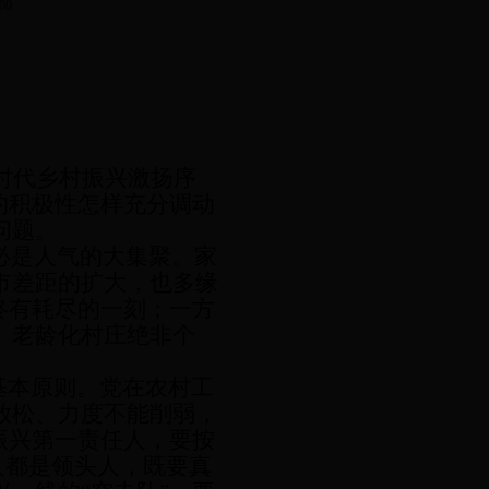
00
时代乡村振兴激扬序
的积极性怎样充分调动
问题。
必是人气的大集聚。家
市差距的扩大，也多缘
终有耗尽的一刻；一方
、老龄化村庄绝非个
基本原则。党在农村工
放松、力度不能削弱，
振兴第一责任人，要按
人都是领头人，既要真