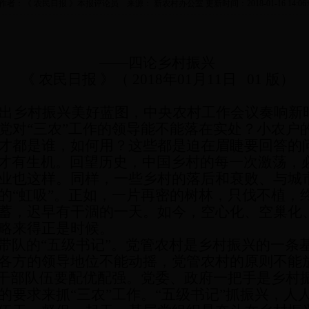
作者：《 农民日报 》本报评论员 来源： 新农村办公室 更新时间：2018-01-16 14:06:
——四论乡村振兴
《
农民日报
》（
2018年01月11日 01 版）
出乡村振兴美好蓝图，中央农村工作会议奏响新
党对
“三农”工作的领导能不能落在实处？小农户
才都是谁，如何用？这些都是迫在眉睫要回答的
才有生机。回望历史，中国乡村的每一次激荡，
业也这样。同样，一些乡村的落后和衰败、与城
的
“虹吸”。正如，一片再密的树林，只伐不植，
蓄，迟早有干涸的一天。如今，空心化、空巢化
略来得正是时候。
带队的
“五级书记”。党管农村是乡村振兴的一条
各方的领导地位不能动摇，党管农村的原则不能
的干部队伍要配优配强。党委、政府一把手是乡村
的要求来抓“三农”工作。“五级书记”抓振兴，人