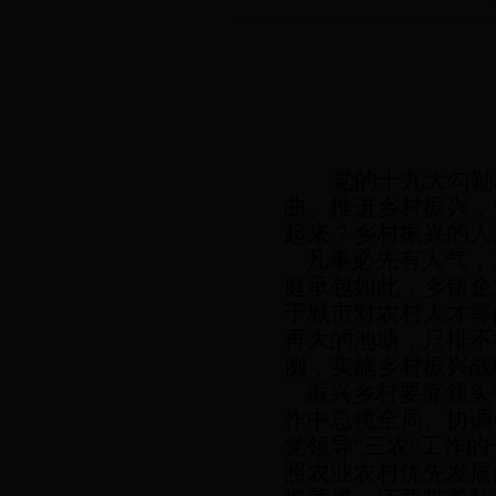
党的十九大勾勒
曲。推进乡村振兴，
起来？乡村振兴的人
凡事必先有人气，
庭承包如此，乡镇企
于城市对农村人才等
再大的池塘，只排不
例，实施乡村振兴战
振兴乡村要靠领头
作中总揽全局、协调
党领导“三农”工作
照农业农村优先发展