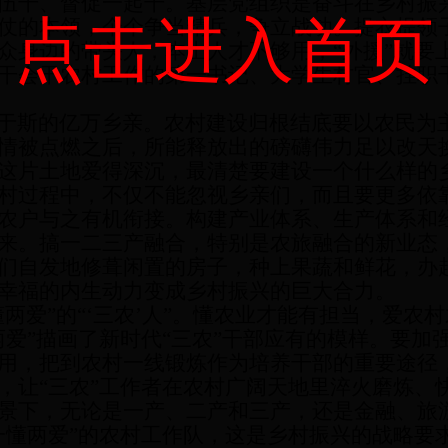
伍干、督促一起干。基层党组织是奋斗在乡村振兴
点击进入首页
仗的本领，个个争当精兵，争立战功。提衣提领
众身边的带头人，本土人才不够用，“外援”就要
干会干农村工作的第一书记、大学生村官、挂职
于斯的亿万乡亲。农村建设归根结底要以农民为
情被点燃之后，所能释放出的磅礴伟力足以改天
这片土地爱得深沉，最清楚要建设一个什么样的
村过程中，不仅不能忽视乡亲们，而且要更多依
农户与之有机衔接。构建产业体系、生产体系和
来。搞一二三产融合，特别是农旅融合的新业态
们自发地修葺闲置的房子，种上果蔬和鲜花，办
幸福的内生动力变成乡村振兴的巨大合力。
懂两爱”的“‘三农’人”。懂农业才能有担当，爱农
两爱”描画了新时代“三农”干部应有的模样。要加强
用，把到农村一线锻炼作为培养干部的重要途径
，让“三农”工作者在农村广阔天地里淬火磨炼、
景下，无论是一产、二产和三产，还是金融、旅
一懂两爱”的农村工作队，这是乡村振兴的战略要