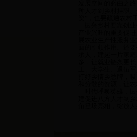
发展空间的必由之路
种人才到乡村挂职、
资”，也要疏通农村
振兴乡村要靠创业
产业兴旺的重要促进
展农业生产性服务业
面的引领作用。还要
承人，建起一片家庭
多，让就业链条更长
工、大学生、退伍军
打好乡情乡愁牌，吸
和分散的资源，让农
时代呼唤英雄，振
建促进八方人才到乡
角登场亮相，绽放人