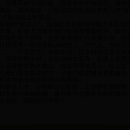
。招募英雄不问出处，投身乡村不拘形式。体制
兼职、离岗创业，让能把农村发展起来的人才“评
工作队伍向上的通道。
创新的
“新农人”。迅速壮大的新型经营主体队伍
力量。应该大力发挥他们在适度规模经营、农业
方面的骨干作用，充分发挥他们在质量兴农、绿
扶持培养一批农业职业经理人、经纪人、乡村工
工厂、手工作坊、乡村车间，让乡村经济多元化
。振兴中的乡村，是创业的大蓝海，是能人的用
人实现梦想的大舞台。现在所谓城里人，往上数
引他们返乡就业创业，让他们促进城乡要素融合
村成为创业创新的热区和高地。
兴亟待人才。乡村舞台已搭建，上场锣鼓渐铿锵
村发展的体制机制，吸引各位在振兴乡村的舞台
生精彩，唱响振兴华章！