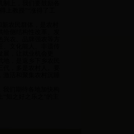
机制上，我们要鼓励各
得上教授”“涨得了工
和新农民群体，是农村
供给侧结构性改革、发
色兴农、品牌强农等方
匠、文化能人、非遗传
发展，让就业机会更
武地，是返乡下乡农民
三代，多是农村人。要
，激活和聚集农村沉睡
，我们期待各地加快构
上
“知之好之乐之”的主