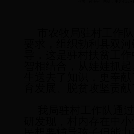
作者：付泽宇 来源： 中共七台河市农业畜
市农牧局驻村工作
要求，组织
勃利县双河
导，这是驻村扶贫工作
智相结合，从娃娃抓起
生送去了知识，更奉献
育发展、脱贫攻坚贡献
我局驻村工作队通
研发现
，
村内存在中小
民想要辅导孩子但能力