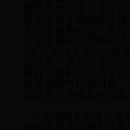
费用高
的问题
，通过积
筹划开办了寒假辅导班
为学生免费辅导，希望
贫困家庭
的心理和经济
4次，为24人次中小学
目辅导
。课后还通过电
很好。据
村民
反馈，孩
每月就能节约补习费、
且孩子不用坐车去镇里
“立德树人有道，春
利同志要求驻村工作队