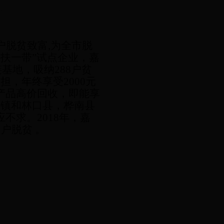
户脱贫致富
,为全市脱
两扶一带”试点企业，嘉
基地，吸纳288户贫
，年终享受2000元
产品高价回收，即能享
乡镇和林口县，桦南县
不求。2018年，嘉
困户脱贫
。