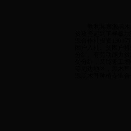
勃利县嘉源黑木
贫攻坚起到了样板示
源合作社投资1300
困户入社。贫困户将
分红。有劳动能力贫
受分红，又能务工增
等周边地区，黑木耳
源黑木耳种植专业合