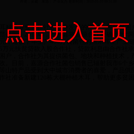
作者：吴威 来源： 产业化办 更新时间：2018-01-10 09:51:00
点击进入首页
耳种植专业合作社在自身发展的同时，带动贫困
范作用。2017年，勃利县将嘉源合作社确定为“
万元，建设了年生产400万袋菌包的黑木耳全产业链
5万元扶贫贷款入股合作社，贷款利息由合作社承担
困户，合作社为其提供菌包、地块和种植技术，
收。目前，嘉源合作社菌包销售已辐射我市6个
等山特产品受到大中城市消费者的喜爱，产品供应
作社准备新建120栋大棚种植木耳，帮助更多贫