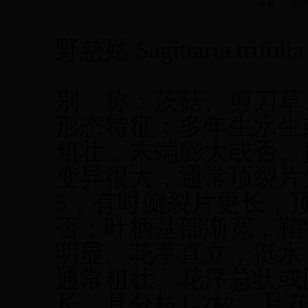
作者： 来源： 更
野慈姑
Sagittaria trifolia
别
称：茨菇、剪刀草
形态特征：多年生水生
粗壮，末端膨大或否。
变异很大，通常顶裂片
5，有时侧裂片更长，
否；叶柄基部渐宽，鞘
明显。花葶直立，挺水，高
通常粗壮。花序总状或圆
长，具分枝1-2枚，具