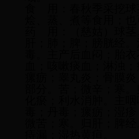
食
用：春秋季采挖球
烩、蒸、煮等食用；也
药
用：（慈姑）球茎
肝；肺；脾；膀胱经。
毒。主产后血闷；胎衣
血；咳嗽痰血；淋浊；
瘰疬；睾丸炎；骨膜炎
部分。苦；微辛；寒。
化瘀；利水消肿。主咽
毒；丹毒；瘰疬；湿疹
微苦；寒。归肝；脾经
痔漏；湿热黄疸。