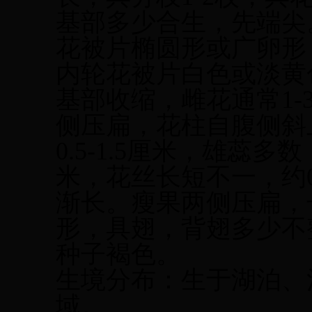
基部多少合生，先端尖
花被片椭圆形或广卵形，长
内轮花被片白色或淡黄色
基部收缩，雌花通常1
侧压扁，花柱自腹侧斜
0.5-1.5厘米，雄蕊多数
米，花丝长短不一，约0
渐长。瘦果两侧压扁，
形，具翅，背翅多少不
种子褐色。
生境分布：生于湖泊、
域。