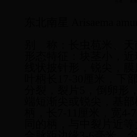
作者： 来源： 更
东北南星
Arisaema amu
别
称：长虫苞米、天
形态特征：块茎小，近
线状披针形，锐尖，膜质
叶柄长17-30厘米，下
分裂，裂片5，倒卵形
端短渐尖或锐尖，基部楔
柄，长7-11厘米，宽4-
同的柄，与中裂片近等大；
合脉距边缘3-6毫米，