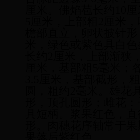
厘米。佛焰苞长约10
5厘米，上部粗2厘米
檐部直立，卵状披针形，
米，绿色或紫色具白色
长约2厘米，上部渐狭
厘米，基部粗5毫米；各
3.5厘米，基部截形，
圆，粗约2毫米。雄花具
形，顶孔圆形；雌花：
具短柄。浆果红色，直径
形。肉穗花序轴常于果
果落后紫红色。