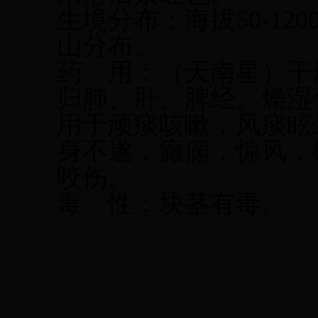
生境分布：海拔
50-
山分布。
药
用：（天南星）干
归肺、肝、脾经。燥湿
用于顽痰咳嗽，风痰眩
身不遂，癫痫，惊风，
咬伤。
毒
性：块茎有毒。