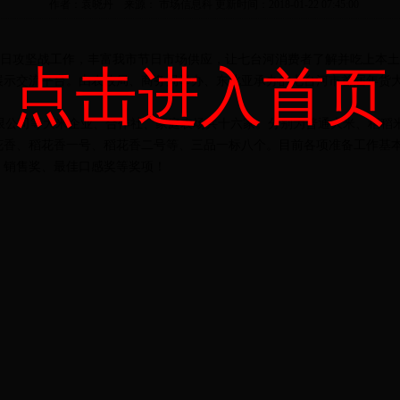
作者：袁晓丹 来源： 市场信息科 更新时间：2018-01-22 07:45:00
攻坚战工作，丰富我市节日市场供应，让七台河消费者了解并吃上本土
点击进入首页
传展示交流平台。由农牧局、商务局举办、东北亚承办的七台河市首
公司等大米企业、合作社、家庭农场共十六家。分别为普通大米、稻稻
稻花香、稻花香一号、稻花香二号等、三品一标八个。目前各项准备工作基本
、销售奖、最佳口感奖等奖项！