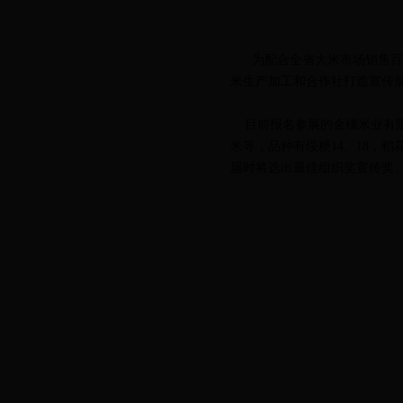
为配合全省大米市场销售百日
米生产加工和合作社打造宣
目前报名参展的金穗米业有限
米等，品种有绥粳14、18，
届时将选出最佳组织奖宣传奖