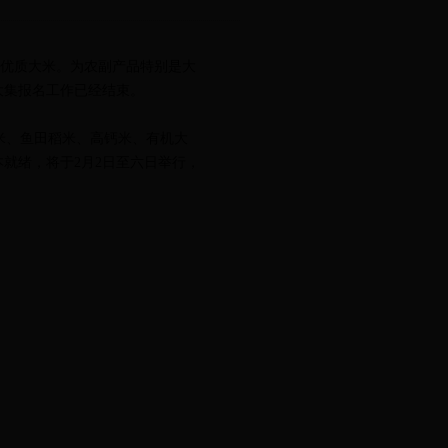
优质大米。为农副产品特别是大
届年货大集报名工作已经结束。
米、鱼田稻米、高钙米、有机大
就绪，将于2月2日至六日举行，