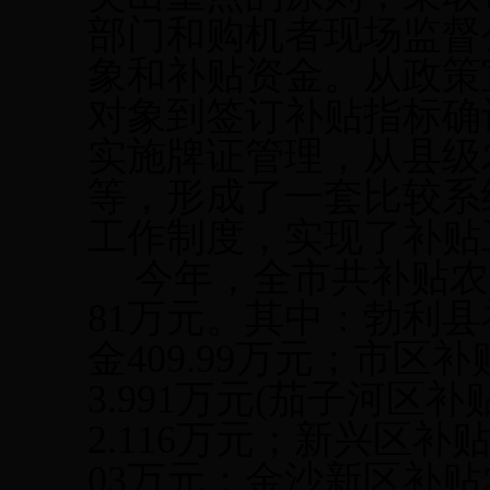
部门和购机者现场监督
象和补贴资金。从政策
对象到签订补贴指标确
实施牌证管理，从县级
等，形成了一套比较系
工作制度，实现了补贴
今年
，
全市共补贴农
81万元。
其中：勃利县
金
409.99
万元
；
市区补
3.991
万元
(
茄子河区补
2.116万元；新兴区补
03万元；金沙新区补贴