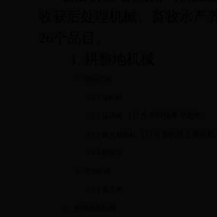
收获后处理机械、畜牧水产
26
个品目。
1.
耕整地机械
1.1
耕地机械
1.1.1
深松机
（只含水田搅浆平地机）
1.1.2
旋耕机
（
只含深松联合整地机
1.1.3
联合整地机
1.1.4
翻转犁
1.2
整地机械
1.2.1
圆盘耙
2
．种植施肥机械