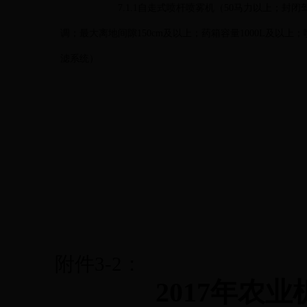
7.1.1
自走式喷杆喷雾机（
50
马力以上；封闭
调；最大离地间隙
150cm
及以上；药箱容量
1000L
及以上；
滤系统）
附件
3-2
：
2017
年农业