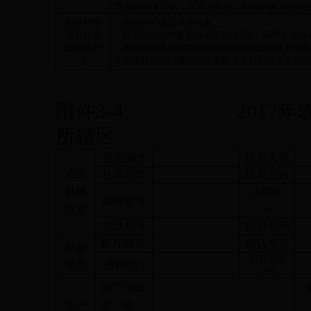
退回财政专户后，方可退换货，补贴对象与经销
购机和申
1.
通过摇号确定补贴对象。
请补贴资
2.
确定的补贴对象要公示不少于
7
天，同时在本县
金结算程
3.
要组织获得补贴的农民填报农业机械购置补贴
序
4.
县级财政部门通过购机者账号将补贴资金发放
附件
3-4
：
2017
年
所辖区：
登记编号
机具大类
农业
机具小类
机具品目
机械
功率
(K
品牌型号
w)
信息
发动机号
机架号码
机具编号
确认书号
补贴
补贴金额
信息
价格
(
元
)
(
元
)
生产企业
名
称
生产