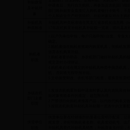
全面推行
“
自主购机、定额补贴、先购后补、县级
补贴政策
申请表后，先行自主购机，再参加县农机部门组
及补贴对
部门将补贴资金直接汇入购机者银行卡账号，不
象
个人和农业生产经营组织。补贴对象应对自主购
补贴机具
补贴机具种类标准请在黑龙江省农机化信息网（
h
种类标准
17
年农机购置补贴机具补贴额一览表，或向县农
1.
以户为单位申报，每户只能申报
1
台套、专业大
确定。
2.
购机者须在购机有效期内购置机具，凭购机发
放弃农机购置补贴。
购机者
3.
购机者要协助县、乡农机部门做好补贴机具的
职责
规定及时办理牌证。
4.
购机者必须在规定的补贴机具种类中挑选机具
机，否则将无权申报补贴。
5.
主动接受财政、农机等部门检查，退换货前需
1.
发放农机购置补贴申请表时要认真向农民宣传
乡镇农机
贴对象资格条件的规定，超范围办理。
部门主要
2.
严禁强行向购机者推荐产品，以代收代购名义
职责
3.
按照农机购置补贴机具补贴额一览表中的主要
供货单位要在经销场所的显著位置明示配置，公
供货单位
规发票，并标明购机者名称、机具发动机号、出
补贴机具替代补贴机具销售；补贴资金兑付后，
职责