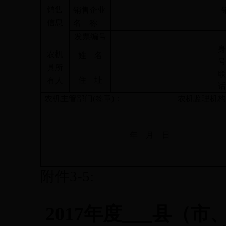
销售
销售企业
信息
名
称
发票编号
农机
姓
名
具所
住
址
有人
农机主管部门
(
签章
)
：
农机监理机
年
月
日
附件
3-5:
2017
年度
县（市