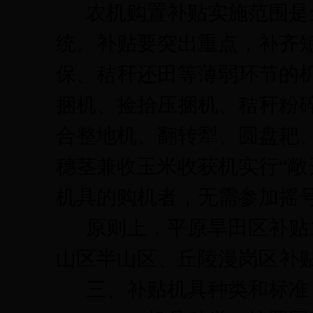
农机购置补贴实施范围是
统。补贴要突出重点，补齐
保、秸秆还田等薄弱环节的
捆机、捡拾压捆机、秸秆粉
合整地机、翻转犁、圆盘耙
穗茎兼收玉米收获机实行
“
敞
机具的购机者，无需参加摇
原则上，平原旱田区补贴
山区半山区、丘陵漫岗区补
三、补贴机具种类和标准