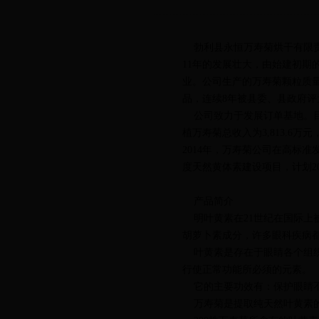
勃利县永恒万寿菊烘干有限责任
11年的发展壮大，由始建初期
业。公司生产的万寿菊颗粒质量
品，连续8年被县委、县政府
公司致力于发展订单基地。目前，
植万寿菊总收入为3,813.6万元
2014年，万寿菊公司在高标
度天然黄体素建设项目，计划2
产品简介
明叶黄素在21世纪在国际上
胡萝卜素成分，许多眼科疾病
叶黄素是存在于眼睛各个组织
行使正常功能所必须的元素。
它的主要功效有：保护眼睛不
万寿菊是提取纯天然叶黄素的