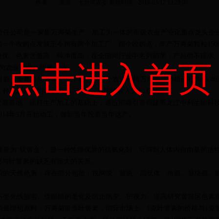
作者： 来源： 七台河农委 更新时间：2016-03-17 13:29:00
公司是一家集万寿菊生产、加工为一体的市级农业产业化重点龙头企业。
的一个收购点发展至今拥有两个加工厂、四个收购点，年产万寿菊颗粒1500
优、色素含量高、纯净度高，在全国同行业中名列前茅，产品供不应求。2
点击进入首页
评为农业产业化明星企业。
全县有10乡镇、76个村、1480个农户种植万寿菊，种植面积为15,403
，种花农户户均收入为25,768元，户均纯收入为13,000元。
准发展基地、搞好生产加工的基础上，通过招商引资创建黑龙江中利生物科技
014年5月开始动工，做到当年投资当年达产。
被誉为“软黄金”，是一种性能优异的抗氧化剂，可抑制人体内自由基的活
都与叶黄素的缺乏有很大的关系。
的天然色素，存在部分包括：视网膜、黄斑、晶状体、角膜、脉络膜、
受光线损害、缓眼睛的老化及防止病变、护视力、提高研究黄斑区色素
最理想原料，万寿菊富含叶黄素，国际市场上，1克叶黄素的价格与1克