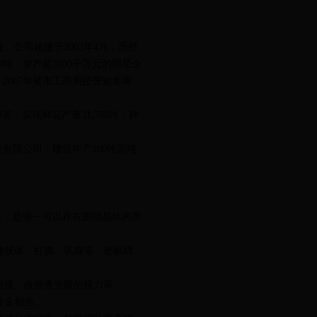
公司始建于2002年4月，历经
吨，资产超2000千万元的明星企
007年被市工商局授誉知名商
亩，实现鲜花产量31,780吨，种
有限公司，建设年产100吨高纯
性，是唯一可以存在眼睛晶体的类
睫状体、虹膜、巩膜等，是眼睛
密度、改善青光眼的视力等。
黄金相当。