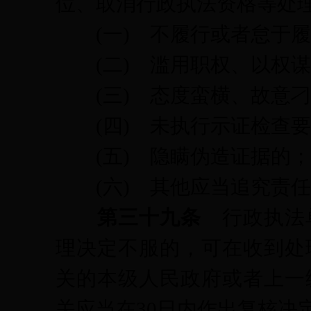
位、取消行政执法资格等处
(一)
不履行或者怠于履
(二)
滥用职权、以权谋
(三)
态度蛮横、故意刁
(四)
未执行示证检查要
(五)
隐瞒伪造证据的；
(六)
其他应当追究责任
第三十九条
行政执法
理决定不服的，可在收到处
关的本级人民政府或者上一
关应当在30日内作出复核决