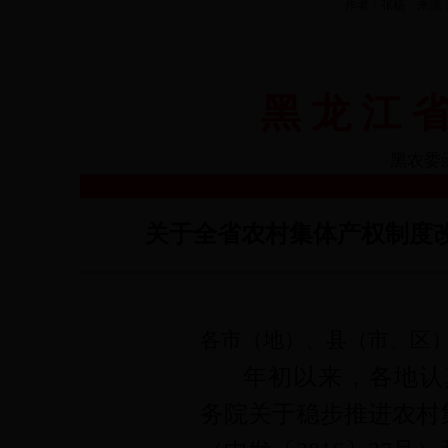
作者：张杨 来源： 农经
黑 龙 江 省
黑农委函
关于全省农村集体产权制度
各市（地）、县（市、区
年初以来，各地认
务院关于稳步推进农村