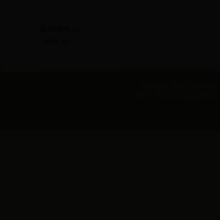
函708附件.xls
附件.xls
版权所有 黑龙江省农村合作经
地址：黑龙江省哈尔滨市动力区