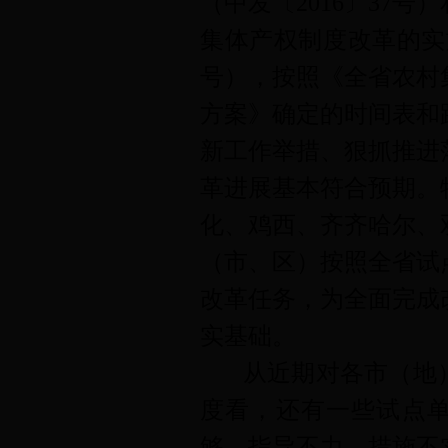
（中发〔
2016〕37
集体产权制度改革的实施
号），按照《全省农村
方案》确定的时间表和
新工作举措、狠抓推进
革进展基本符合预期。
化、鸡西、齐齐哈尔、
（市、区）按照全省试
改革任务，为全面完成
实基础。
从近期对各市（地
度看，还有一些试点
够，指导不力，措施不